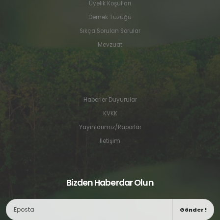
Üyelik Koşulları
Dernek Tüzüğü
Sıkça Sorulan Sorular
Mevzuat
Haberler Duyurular
KVKK
Yayınlarımız/Raporlar
İletişim
Bizden Haberdar Olun
Gönder !